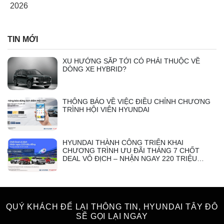
2026
TIN MỚI
XU HƯỚNG SẮP TỚI CÓ PHẢI THUỘC VỀ
DÒNG XE HYBRID?
THÔNG BÁO VỀ VIỆC ĐIỀU CHỈNH CHƯƠNG
TRÌNH HỘI VIÊN HYUNDAI
HYUNDAI THÀNH CÔNG TRIỂN KHAI
CHƯƠNG TRÌNH ƯU ĐÃI THÁNG 7 CHỐT
DEAL VÔ ĐỊCH – NHẬN NGAY 220 TRIỆU
ĐỒNG
QUÝ KHÁCH ĐỂ LẠI THÔNG TIN, HYUNDAI TÂY ĐÔ
SẼ GỌI LẠI NGAY