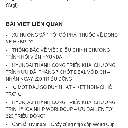
(Yagi)
BÀI VIẾT LIÊN QUAN
XU HƯỚNG SẮP TỚI CÓ PHẢI THUỘC VỀ DÒNG
XE HYBRID?
THÔNG BÁO VỀ VIỆC ĐIỀU CHỈNH CHƯƠNG
TRÌNH HỘI VIÊN HYUNDAI
HYUNDAI THÀNH CÔNG TRIỂN KHAI CHƯƠNG
TRÌNH ƯU ĐÃI THÁNG 7 CHỐT DEAL VÔ ĐỊCH –
NHẬN NGAY 220 TRIỆU ĐỒNG
📞 MỘT ĐẦU SỐ DUY NHẤT – KẾT NỐI MỌI HỖ
TRỢ 📞
HYUNDAI THÀNH CÔNG TRIỂN KHAI CHƯƠNG
TRÌNH “HOÀ NHỊP WORLDCUP – ƯU ĐÃI LÊN TỚI
220 TRIỆU ĐỒNG”
Cầm lái Hyundai – Cháy cùng nhịp đập World Cup