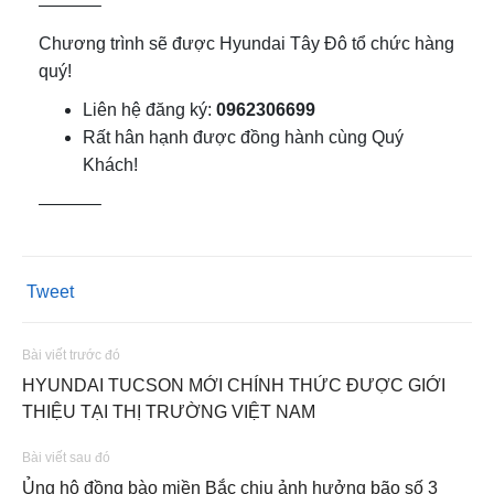
———–
Chương trình sẽ được Hyundai Tây Đô tổ chức hàng
quý!
Liên hệ đăng ký:
0962306699
Rất hân hạnh được đồng hành cùng Quý
Khách!
———–
Tweet
Bài viết trước đó
HYUNDAI TUCSON MỚI CHÍNH THỨC ĐƯỢC GIỚI
THIỆU TẠI THỊ TRƯỜNG VIỆT NAM
Bài viết sau đó
Ủng hộ đồng bào miền Bắc chịu ảnh hưởng bão số 3